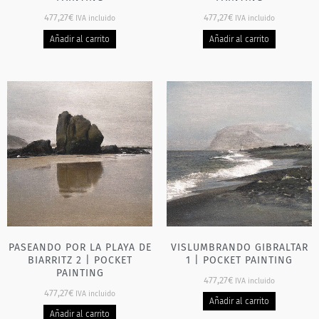
477,27
€
477,27
€
IVA incluido
IVA incluido
Añadir al carrito
Añadir al carrito
PASEANDO POR LA PLAYA DE
VISLUMBRANDO GIBRALTAR
BIARRITZ 2 | POCKET
1 | POCKET PAINTING
PAINTING
477,27
€
IVA incluido
477,27
€
IVA incluido
Añadir al carrito
Añadir al carrito